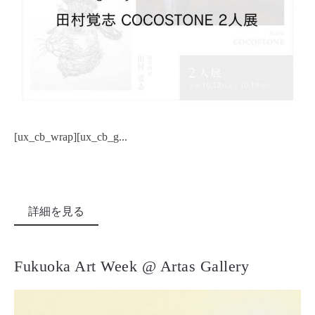
[ux_cb_wrap][ux_cb_g...
詳細を見る
Fukuoka Art Week @ Artas Gallery